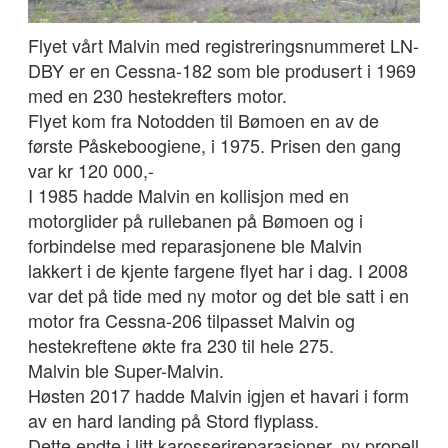
Flyet vårt Malvin med registreringsnummeret LN-
DBY er en Cessna-182 som ble produsert i 1969
med en 230 hestekrefters motor.
Flyet kom fra Notodden til Bømoen en av de
første Påskeboogiene, i 1975. Prisen den gang
var kr 120 000,-
I 1985 hadde Malvin en kollisjon med en
motorglider på rullebanen på Bømoen og i
forbindelse med reparasjonene ble Malvin
lakkert i de kjente fargene flyet har i dag. I 2008
var det på tide med ny motor og det ble satt i en
motor fra Cessna-206 tilpasset Malvin og
hestekreftene økte fra 230 til hele 275.
Malvin ble Super-Malvin.
Høsten 2017 hadde Malvin igjen et havari i form
av en hard landing på Stord flyplass.
Dette endte i litt karosserireparasjoner, ny propell