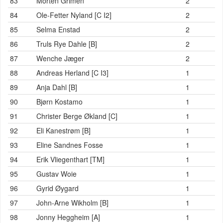
83
Morten Grimen
2
84
Ole-Fetter Nyland [C I2]
2
85
Selma Enstad
2
86
Truls Rye Dahle [B]
2
87
Wenche Jæger
2
88
Andreas Herland [C I3]
1
89
Anja Dahl [B]
1
90
Bjørn Kostamo
1
91
Christer Berge Økland [C]
1
92
Eli Kanestrøm [B]
1
93
Eline Sandnes Fosse
1
94
Erik Vliegenthart [TM]
1
95
Gustav Woie
1
96
Gyrid Øygard
1
97
John-Arne Wikholm [B]
1
98
Jonny Heggheim [A]
1