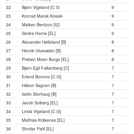
22
Bjørn Vigeland [C I3
9
23
Konrad Marek Kosiek
9
24
Maiken Bentzon [I2]
9
25
Sindre Horne [EL]
9
26
Alexander Hølleland [B]
8
27
Henrik Ulvesæter [B]
8
28
Preben Moen Borge [EL]
8
29
Bjørn Egil Falkenberg [C]
7
30
Erlend Bommo [C I3]
7
31
Håkon Søgnen [B]
7
32
Iselin Storhaug [B]
7
33
Jacob Solberg [EL]
7
34
Linda Vigeland [C i3]
7
35
Mathias Kråkenes [EL]
7
36
Shridar Patil [EL]
7