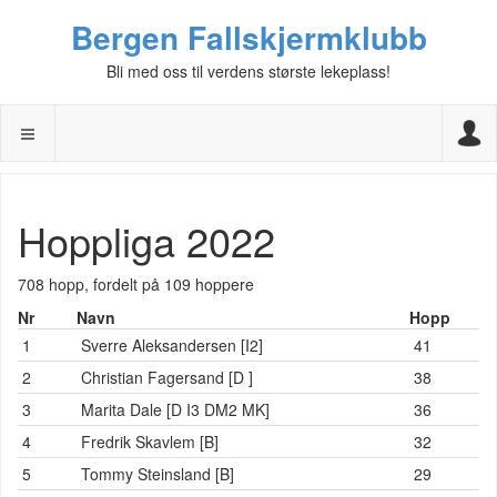
Bergen Fallskjermklubb
Bli med oss til verdens største lekeplass!
Hoppliga 2022
Remember Me
Log in
Forgot Login?
Sign up
708 hopp, fordelt på 109 hoppere
Nr
Navn
Hopp
1
Sverre Aleksandersen [I2]
41
2
Christian Fagersand [D ]
38
3
Marita Dale [D I3 DM2 MK]
36
4
Fredrik Skavlem [B]
32
5
Tommy Steinsland [B]
29