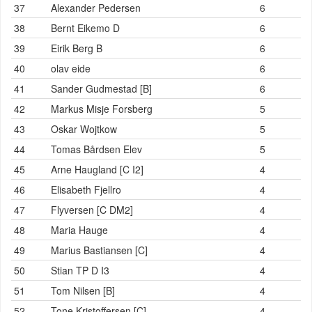
37
Alexander Pedersen
6
38
Bernt Eikemo D
6
39
Eirik Berg B
6
40
olav eide
6
41
Sander Gudmestad [B]
6
42
Markus Misje Forsberg
5
43
Oskar Wojtkow
5
44
Tomas Bårdsen Elev
5
45
Arne Haugland [C I2]
4
46
Elisabeth Fjellro
4
47
Flyversen [C DM2]
4
48
Maria Hauge
4
49
Marius Bastiansen [C]
4
50
Stian TP D I3
4
51
Tom Nilsen [B]
4
52
Tone Kristoffersen [C]
4