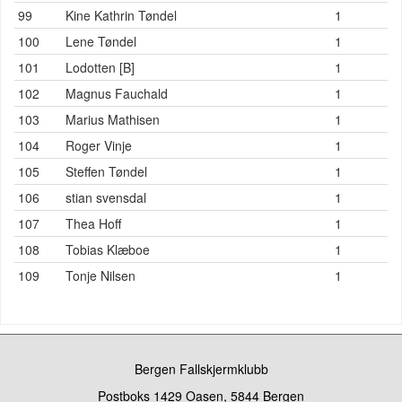
99
Kine Kathrin Tøndel
1
100
Lene Tøndel
1
101
Lodotten [B]
1
102
Magnus Fauchald
1
103
Marius Mathisen
1
104
Roger Vinje
1
105
Steffen Tøndel
1
106
stian svensdal
1
107
Thea Hoff
1
108
Tobias Klæboe
1
109
Tonje Nilsen
1
Bergen Fallskjermklubb
Postboks 1429 Oasen, 5844 Bergen