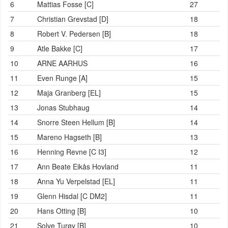
6
Mattias Fosse [C]
27
7
Christian Grevstad [D]
18
8
Robert V. Pedersen [B]
18
9
Atle Bakke [C]
17
10
ARNE AARHUS
16
11
Even Runge [A]
15
12
Maja Granberg [EL]
15
13
Jonas Stubhaug
14
14
Snorre Steen Hellum [B]
14
15
Mareno Hagseth [B]
13
16
Henning Revne [C I3]
12
17
Ann Beate Eikås Hovland
11
18
Anna Yu Verpelstad [EL]
11
19
Glenn Hisdal [C DM2]
11
20
Hans Otting [B]
10
21
Solve Turøy [B]
10