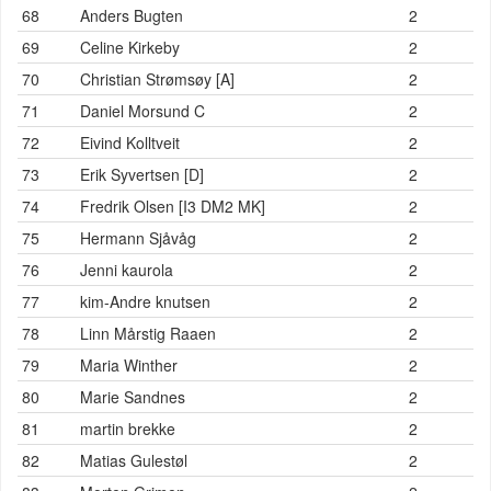
68
Anders Bugten
2
69
Celine Kirkeby
2
70
Christian Strømsøy [A]
2
71
Daniel Morsund C
2
72
Eivind Kolltveit
2
73
Erik Syvertsen [D]
2
74
Fredrik Olsen [I3 DM2 MK]
2
75
Hermann Sjåvåg
2
76
Jenni kaurola
2
77
kim-Andre knutsen
2
78
Linn Mårstig Raaen
2
79
Maria Winther
2
80
Marie Sandnes
2
81
martin brekke
2
82
Matias Gulestøl
2