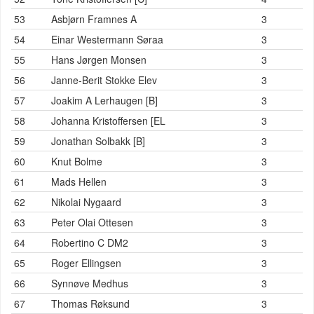
53
Asbjørn Framnes A
3
54
Einar Westermann Søraa
3
55
Hans Jørgen Monsen
3
56
Janne-Berit Stokke Elev
3
57
Joakim A Lerhaugen [B]
3
58
Johanna Kristoffersen [EL
3
59
Jonathan Solbakk [B]
3
60
Knut Bolme
3
61
Mads Hellen
3
62
Nikolai Nygaard
3
63
Peter Olai Ottesen
3
64
Robertino C DM2
3
65
Roger Ellingsen
3
66
Synnøve Medhus
3
67
Thomas Røksund
3